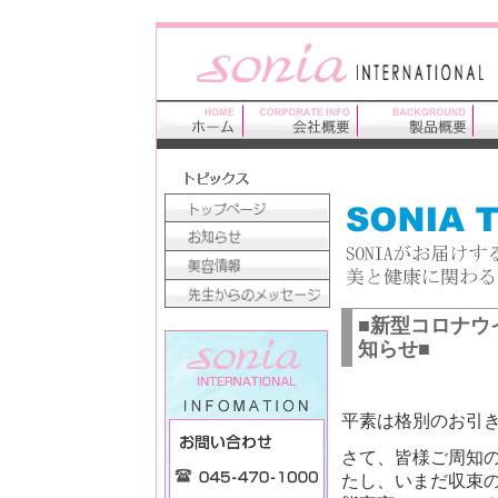
■新型コロナウ
知らせ■
平素は格別のお引
さて、皆様ご周知
たし、いまだ収束