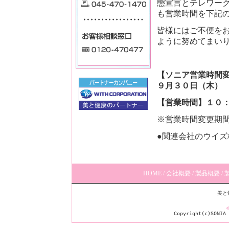
態宣言とテレワー
も営業時間を下記
皆様にはご不便を
ように努めてまい
【ソニア営業時間
９月３０日（木）
【営業時間】１０
※営業時間変更期
●関連会社のウイ
HOME
/
会社概要
/
製品概要
/
美と
Copyright(c)SONIA 